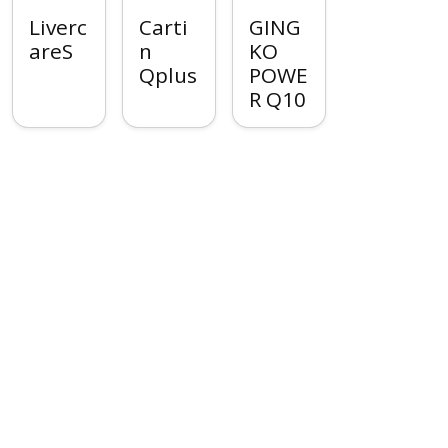
Liverc
Carti
GING
areS
n
KO
Qplus
POWE
R Q10