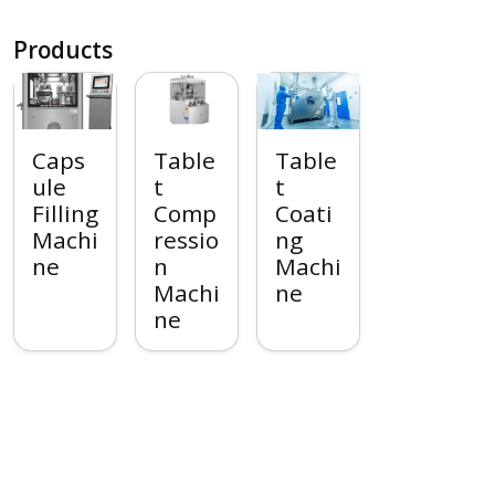
Products
Caps
Table
Table
ule
t
t
Filling
Comp
Coati
Machi
ressio
ng
ne
n
Machi
Machi
ne
ne