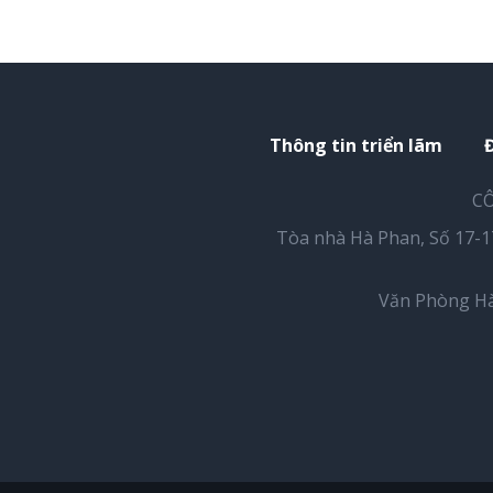
Thông tin triển lãm
CÔ
Tòa nhà Hà Phan, Số 17-
Văn Phòng Hà