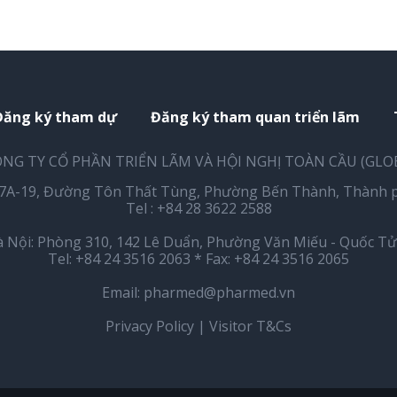
Đăng ký tham dự
Đăng ký tham quan triển lãm
NG TY CỔ PHẦN TRIỂN LÃM VÀ HỘI NGHỊ TOÀN CẦU (GLO
17A-19, Đường Tôn Thất Tùng, Phường Bến Thành, Thành p
Tel : +84 28 3622 2588
 Nội: Phòng 310, 142 Lê Duẩn, Phường Văn Miếu - Quốc Tử 
Tel: +84 24 3516 2063 * Fax: +84 24 3516 2065
Email:
pharmed@pharmed.vn
Privacy Policy
|
Visitor T&Cs