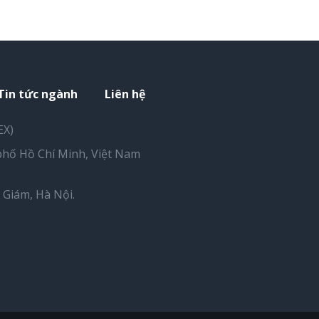
Tin tức ngành
Liên hệ
EX)
hố Hồ Chí Minh, Việt Nam
Giám, Hà Nội.