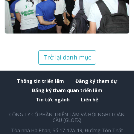
Trở lại danh mục
Thông tin triển lãm
Đăng ký tham dự
Đăng ký tham quan triển lãm
Tin tức ngành
Liên hệ
CÔNG TY CỔ PHẦN TRIỂN LÃM VÀ HỘI NGHỊ TOÀN
CẦU (GLOEX)
Tòa nhà Hà Phan, Số 17-17A-19, Đường Tôn Thất