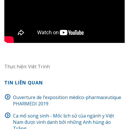
Thực hiện: Việt Trinh
TIN LIÊN QUAN
Ouverture de l’exposition médico-pharmaceutique
PHARMEDI 2019
Ca mổ song sinh - Mốc lịch sử của ngành y Việt
Nam được vinh danh bởi những Anh hùng áo
Trắng