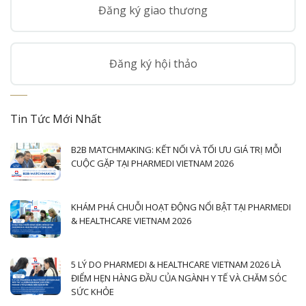
Đăng ký giao thương
Đăng ký hội thảo
Tin Tức Mới Nhất
B2B MATCHMAKING: KẾT NỐI VÀ TỐI ƯU GIÁ TRỊ MỖI
CUỘC GẶP TẠI PHARMEDI VIETNAM 2026
KHÁM PHÁ CHUỖI HOẠT ĐỘNG NỔI BẬT TẠI PHARMEDI
& HEALTHCARE VIETNAM 2026
5 LÝ DO PHARMEDI & HEALTHCARE VIETNAM 2026 LÀ
ĐIỂM HẸN HÀNG ĐẦU CỦA NGÀNH Y TẾ VÀ CHĂM SÓC
SỨC KHỎE