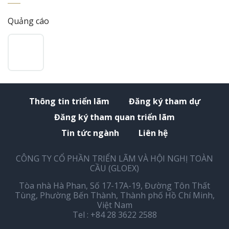
Quảng cáo
Thông tin triển lãm
Đăng ký tham dự
Đăng ký tham quan triển lãm
Tin tức ngành
Liên hệ
CÔNG TY CỔ PHẦN TRIỂN LÃM VÀ HỘI NGHỊ TOÀN
CẦU (GLOEX)
Tòa nhà Hà Phan, Số 17-17A-19, Đường Tôn Thất
Tùng, Phường Bến Thành, Thành phố Hồ Chí Minh,
Việt Nam
Tel : +84 28 3622 2588