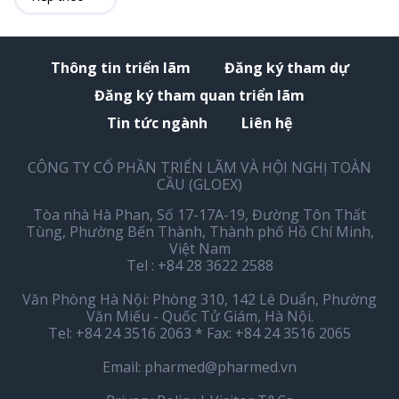
Thông tin triển lãm
Đăng ký tham dự
Đăng ký tham quan triển lãm
Tin tức ngành
Liên hệ
CÔNG TY CỔ PHẦN TRIỂN LÃM VÀ HỘI NGHỊ TOÀN
CẦU (GLOEX)
Tòa nhà Hà Phan, Số 17-17A-19, Đường Tôn Thất
Tùng, Phường Bến Thành, Thành phố Hồ Chí Minh,
Việt Nam
Tel : +84 28 3622 2588
Văn Phòng Hà Nội: Phòng 310, 142 Lê Duẩn, Phường
Văn Miếu - Quốc Tử Giám, Hà Nội.
Tel: +84 24 3516 2063 * Fax: +84 24 3516 2065
Email:
pharmed@pharmed.vn