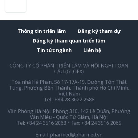
Thông tin triển lãm
Đăng ký tham dự
Đăng ký tham quan triển lãm
Tin tức ngành
Liên hệ
CÔNG TY CỔ PHẦN TRIỂN LÃM VÀ HỘI NGHỊ TOÀN
CẦU (GLOEX)
Tòa nhà Hà Phan, Số 17-17A-19, Đường Tôn Thất
Tùng, Phường Bến Thành, Thành phố Hồ Chí Minh,
Việt Nam
Tel : +84 28 3622 2588
Văn Phòng Hà Nội: Phòng 310, 142 Lê Duẩn, Phường
Văn Miếu - Quốc Tử Giám, Hà Nội.
Tel: +84 24 3516 2063 * Fax: +84 24 3516 2065
Email:
pharmed@pharmed.vn