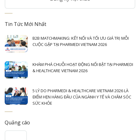
Tin Tức Mới Nhất
B2B MATCHMAKING: KẾT NỐI VÀ TỐI ƯU GIÁ TRỊ MỖI
CUỘC GẶP TẠI PHARMEDI VIETNAM 2026
KHÁM PHÁ CHUỖI HOẠT ĐỘNG NỔI BẬT TẠI PHARMEDI
& HEALTHCARE VIETNAM 2026
5 LÝ DO PHARMEDI & HEALTHCARE VIETNAM 2026 LÀ
ĐIỂM HẸN HÀNG ĐẦU CỦA NGÀNH Y TẾ VÀ CHĂM SÓC
SỨC KHỎE
Quảng cáo