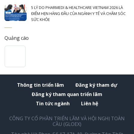
5 LÝ DO PHARMEDI & HEALTHCARE VIETNAM 2026 LÀ
ĐIỂM HẸN HÀNG ĐẦU CỦA NGÀNH Y TẾ VÀ CHĂM SÓC
SỨC KHỎE
Quảng cáo
Thông tin triển lãm
Đăng ký tham dự
Đăng ký tham quan triển lãm
Tin tức ngành
Liên hệ
CÔNG TY CỔ PHẦN TRIỂN LÃM VÀ HỘI NGHỊ TOÀN
CẦU (GLOEX)