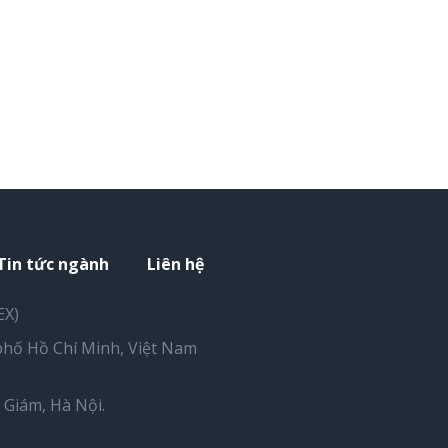
Tin tức ngành
Liên hệ
EX)
hố Hồ Chí Minh, Việt Nam
Giám, Hà Nội.