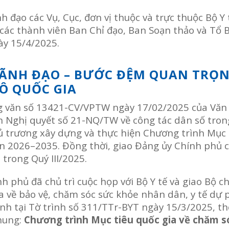
 đạo các Vụ, Cục, đơn vị thuộc và trực thuộc Bộ Y t
 các thành viên Ban Chỉ đạo, Ban Soạn thảo và Tổ 
ày 15/4/2025.
LÃNH ĐẠO – BƯỚC ĐỆM QUAN TRỌ
Ô QUỐC GIA
ông văn số 13421-CV/VPTW ngày 17/02/2025 của Vă
n Nghị quyết số 21-NQ/TW về công tác dân số tron
hủ trương xây dựng và thực hiện Chương trình Mục 
oạn 2026–2035. Đồng thời, giao Đảng ủy Chính phủ c
trong Quý III/2025.
 phủ đã chủ trì cuộc họp với Bộ Y tế và giao Bộ ch
a về bảo vệ, chăm sóc sức khỏe nhân dân, y tế dự
trình tại Tờ trình số 311/TTr-BYT ngày 15/3/2025, t
hung:
Chương trình Mục tiêu quốc gia về chăm s