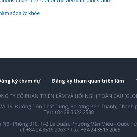
itions under the roof of the German joint stand!
chăm sóc sức khỏe
Đăng ký tham dự
Đăng ký tham quan triển lãm
NG TY CỔ PHẦN TRIỂN LÃM VÀ HỘI NGHỊ TOÀN CẦU (GLO
17A-19, Đường Tôn Thất Tùng, Phường Bến Thành, Thành p
Tel : +84 28 3622 2588
 Nội: Phòng 310, 142 Lê Duẩn, Phường Văn Miếu - Quốc Tử 
Tel: +84 24 3516 2063 * Fax: +84 24 3516 2065