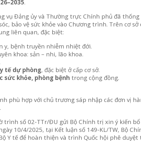
2026–2035
.
ng vụ Đảng ủy và Thường trực Chính phủ đã thống
sóc, bảo vệ sức khỏe vào Chương trình. Trên cơ sở 
ung liên quan, đặc biệt:
 y, bệnh truyền nhiễm nhiệt đới.
yên khoa: sản – nhi, lão khoa.
.
 y tế dự phòng
, đặc biệt ở cấp cơ sở.
ục sức khỏe, phòng bệnh
trong cộng đồng.
ỉnh phù hợp với chủ trương sáp nhập các đơn vị h
.
 trình số 02-TTr/ĐU gửi Bộ Chính trị xin ý kiến b
ngày 10/4/2025, tại Kết luận số 149-KL/TW, Bộ Chín
Bộ Y tế để hoàn thiện và trình Quốc hội phê duyệt