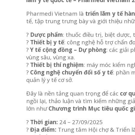
Pharmedi Vietnam là
triển lãm y tế hà
tế, tập trung trưng bày và giới thiệu nhữ
?
Dược phẩm
: thuốc điều trị, biệt dượ
?
Thiết bị y tế
: công nghệ hỗ trợ chẩn đoá
?
Y tế cộng đồng – Dự phòng
: các giải
vùng sâu, vùng xa.
?
Thiết bị thí nghiệm
: máy móc kiểm ngh
?
Công nghệ chuyển đổi số y tế
: phần 
quản lý y tế cơ sở.
Đây là nền tảng quan trọng để các
cơ qu
ngồi lại, thảo luận và tìm kiếm những g
lớn như
Chương trình Mục tiêu quốc gi
?
Thời gian:
24 – 27/09/2025
?
Địa điểm:
Trung tâm Hội chợ & Triển l