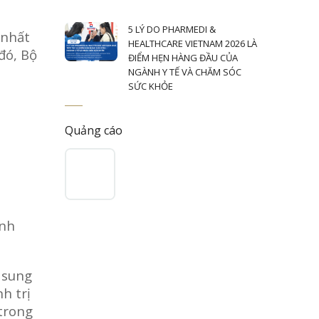
5 LÝ DO PHARMEDI &
 nhất
HEALTHCARE VIETNAM 2026 LÀ
đó, Bộ
ĐIỂM HẸN HÀNG ĐẦU CỦA
NGÀNH Y TẾ VÀ CHĂM SÓC
SỨC KHỎE
Quảng cáo
ành
ổ sung
h trị
 trong