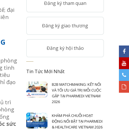
Đăng ký tham quan
ế; đại
Biên
Đăng ký giao thương
NG
Đăng ký hội thảo
n phòng
g tình
Tin Tức Mới Nhất
tiêu
hỉ đạo
B2B MATCHMAKING: KẾT NỐI
VÀ TỐI ƯU GIÁ TRỊ MỖI CUỘC
GẶP TẠI PHARMEDI VIETNAM
ủ trì
2026
 phòng
hống
KHÁM PHÁ CHUỖI HOẠT
ĐỘNG NỔI BẬT TẠI PHARMEDI
óc sức
& HEALTHCARE VIETNAM 2026