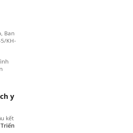
o, Ban
35/KH-
rình
ạn
ch y
ầu kết
o
Triển