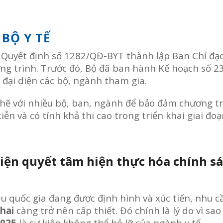
BỘ Y TẾ
ý Quyết định số 1282/QĐ-BYT thành lập Ban Chỉ đạ
ng trình. Trước đó, Bộ đã ban hành Kế hoạch số 2
đại diện các bộ, ngành tham gia.
chẽ với nhiều bộ, ban, ngành để bảo đảm chương t
ễn và có tính khả thi cao trong triển khai giai đo
iện quyết tâm hiện thực hóa chính sá
u quốc gia đang được định hình và xúc tiến, nhu c
khai
càng trở nên cấp thiết. Đó chính là lý do vì sa
2025
là sự kiện không thể bỏ lỡ của ngành y tế.