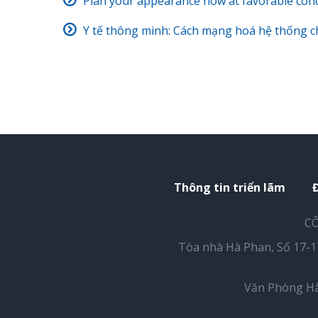
Plan your appearance now at favorable cond
Y tế thông minh: Cách mạng hoá hệ thống 
Thông tin triển lãm
CÔ
Tòa nhà Hà Phan, Số 17-
Văn Phòng Hà