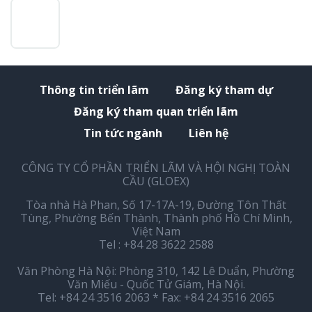
Thông tin triển lãm
Đăng ký tham dự
Đăng ký tham quan triển lãm
Tin tức ngành
Liên hệ
CÔNG TY CỔ PHẦN TRIỂN LÃM VÀ HỘI NGHỊ TOÀN
CẦU (GLOEX)
Tòa nhà Hà Phan, Số 17-17A-19, Đường Tôn Thất
Tùng, Phường Bến Thành, Thành phố Hồ Chí Minh,
Việt Nam
Tel : +84 28 3622 2588
Văn Phòng Hà Nội: Phòng 310, 142 Lê Duẩn, Phường
Văn Miếu - Quốc Tử Giám, Hà Nội.
Tel: +84 24 3516 2063 * Fax: +84 24 3516 2065